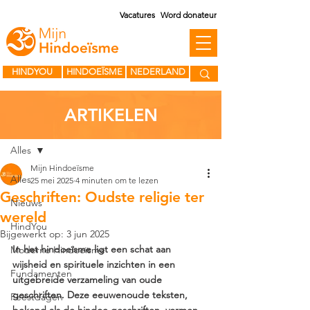
Vacatures
Word donateur
HINDYOU
HINDOEÏSME
NEDERLAND
ARTIKELEN
Post
Alles
Mijn Hindoeïsme
Alles
25 mei 2025
4 minuten om te lezen
Geschriften: Oudste religie ter
Nieuws
wereld
HindYou
Bijgewerkt op:
3 jun 2025
In het hindoeïsme ligt een schat aan 
Moderne Hindoeïsme
wijsheid en spirituele inzichten in een 
Fundamenten
uitgebreide verzameling van oude 
geschriften. Deze eeuwenoude teksten, 
Feestdagen