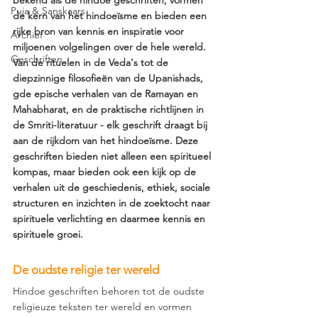
bekend als de hindoe geschriften, vormen 
Puja & Sanskaars
de kern van het hindoeïsme en bieden een 
rijke bron van kennis en inspiratie voor 
Archief
miljoenen volgelingen over de hele wereld. 
Geschriften
Van de rituelen in de Veda's tot de 
diepzinnige filosofieën van de Upanishads, 
gde epische verhalen van de Ramayan en 
Mahabharat, en de praktische richtlijnen in 
de Smriti-literatuur - elk geschrift draagt bij 
aan de rijkdom van het hindoeïsme. Deze 
geschriften bieden niet alleen een spiritueel 
kompas, maar bieden ook een kijk op de 
verhalen uit de geschiedenis, ethiek, sociale 
structuren en inzichten in de zoektocht naar 
spirituele verlichting en daarmee kennis en 
spirituele groei.
De oudste religie ter wereld
Hindoe geschriften behoren tot de oudste 
religieuze teksten ter wereld en vormen 