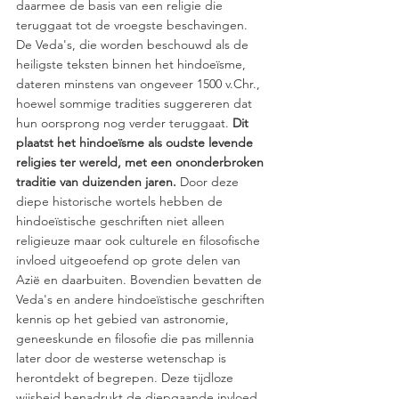
daarmee de basis van een religie die 
teruggaat tot de vroegste beschavingen. 
De Veda's, die worden beschouwd als de 
heiligste teksten binnen het hindoeïsme, 
dateren minstens van ongeveer 1500 v.Chr., 
hoewel sommige tradities suggereren dat 
hun oorsprong nog verder teruggaat. 
Dit 
plaatst het hindoeïsme als oudste levende 
religies ter wereld, met een ononderbroken 
traditie van duizenden jaren.
 Door deze 
diepe historische wortels hebben de 
hindoeïstische geschriften niet alleen 
religieuze maar ook culturele en filosofische 
invloed uitgeoefend op grote delen van 
Azië en daarbuiten. Bovendien bevatten de 
Veda's en andere hindoeïstische geschriften 
kennis op het gebied van astronomie, 
geneeskunde en filosofie die pas millennia 
later door de westerse wetenschap is 
herontdekt of begrepen. Deze tijdloze 
wijsheid benadrukt de diepgaande invloed 