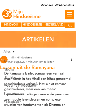
Vacatures
Word donateur
HINDYOU
HINDOEÏSME
NEDERLAND
ARTIKELEN
Post
Alles
Mijn Hindoeïsme
Alles
24 aug 2020
4 minuten om te lezen
Lessen uit de Ramayana
Nieuws
De Ramayana is niet zomaar een verhaal, 
HindYou
maar wordt in het Hindi een Itihas genoemd 
(geschiedenis verhaal). Het is niet zomaar 
Moderne Hindoeïsme
geschiedenis, maar een van meest 
Fundamenten
bijzondere vertellingen waarin de personen 
zeer mooie levenslessen en complexe 
Feestdagen
situaties van fundamenten als Dharma en 