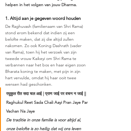
helpen in het volgen van jouw Dharma.
1. Altijd aan je gegeven woord houden
De Raghuvash (familienaam van Shri Rama) 
stond erom bekend dat indien zij een 
belofte maken, dat zij die altijd zullen 
nakomen. Zo ook Koning Dashrath (vader 
van Rama), toen hij het verzoek van zijn 
tweede vrouw Kaikeyi om Shri Rama te 
verbannen naar het bos en haar eigen zoon 
Bharata koning te maken, met pijn in zijn 
hart vervulde, omdat hij haar ooit twee 
wensen had geschonken.
रघुकुल रीत सदा चल आई | प्राण जाई पर वचन न जाई ||
Raghukul Reet Sada Chali Aayi Pran Jaye Par 
Vachan Na Jaye
De traditie in onze familie is voor altijd al, 
onze belofte is zo heilig dat wij ons leven 