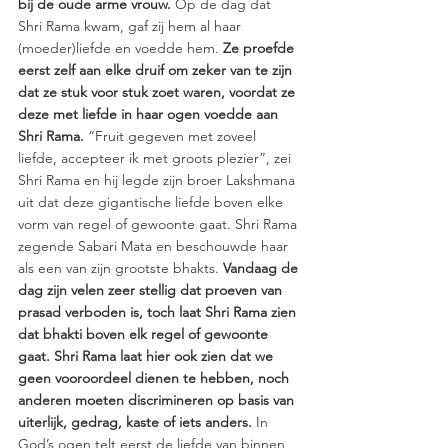
bij de oude arme vrouw. 
Op de dag dat 
Shri Rama kwam, gaf zij hem al haar 
(moeder)liefde en voedde hem. 
Ze proefde 
eerst zelf aan elke druif om zeker van te zijn 
dat ze stuk voor stuk zoet waren, voordat ze 
deze met liefde in haar ogen voedde aan 
Shri Rama.
 “Fruit gegeven met zoveel 
liefde, accepteer ik met groots plezier”, zei 
Shri Rama en hij legde zijn broer Lakshmana 
uit dat deze gigantische liefde boven elke 
vorm van regel of gewoonte gaat. Shri Rama 
zegende Sabari Mata en beschouwde haar 
als een van zijn grootste bhakts. 
Vandaag de 
dag zijn velen zeer stellig dat proeven van 
prasad verboden is, toch laat Shri Rama zien 
dat bhakti boven elk regel of gewoonte 
gaat. Shri Rama laat hier ook zien dat we 
geen vooroordeel dienen te hebben, noch 
anderen moeten discrimineren op basis van 
uiterlijk, gedrag, kaste of iets anders. 
In 
God’s ogen telt eerst de liefde van binnen 