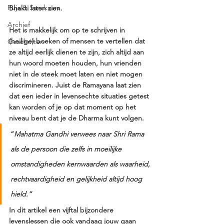
Puja & Sanskaars
Bhakti laten zien. 
Archief
Het is makkelijk om op te schrijven in 
(heilige) boeken of mensen te vertellen dat 
Geschriften
ze altijd eerlijk dienen te zijn, zich altijd aan 
hun woord moeten houden, hun vrienden 
niet in de steek moet laten en niet mogen 
discrimineren. Juist de Ramayana laat zien 
dat een ieder in levensechte situaties getest 
kan worden of je op dat moment op het 
niveau bent dat je de Dharma kunt volgen.
“
Mahatma Gandhi verwees naar Shri Rama 
als de persoon die zelfs in moeilijke 
omstandigheden kernwaarden als waarheid, 
rechtvaardigheid en gelijkheid altijd hoog 
hield.”
In dit artikel een vijftal bijzondere 
levenslessen die ook vandaag jouw gaan 