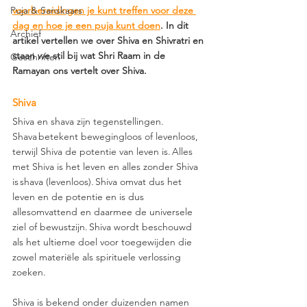
Puja & Sanskaars
voorbereidingen je kunt treffen voor deze 
dag en hoe je een puja kunt doen
. In dit 
Archief
artikel vertellen we over Shiva en Shivratri en 
staan we stil bij wat Shri Raam in de 
Geschriften
Ramayan ons vertelt over Shiva.
Shiva
Shiva en shava zijn tegenstellingen. 
Shava betekent bewegingloos of levenloos, 
terwijl Shiva de potentie van leven is. Alles 
met Shiva is het leven en alles zonder Shiva 
is shava (levenloos). Shiva omvat dus het 
leven en de potentie en is dus 
allesomvattend en daarmee de universele 
ziel of bewustzijn. Shiva wordt beschouwd 
als het ultieme doel voor toegewijden die 
zowel materiële als spirituele verlossing 
zoeken.  
Shiva is bekend onder duizenden namen 