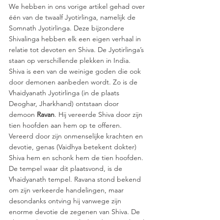
We hebben in ons vorige artikel gehad over 
één van de twaalf Jyotirlinga, namelijk de 
Somnath Jyotirlinga. Deze bijzondere 
Shivalinga hebben elk een eigen verhaal in 
relatie tot devoten en Shiva. De Jyotirlinga’s 
staan op verschillende plekken in India. 
Shiva is een van de weinige goden die ook 
door demonen aanbeden wordt. Zo is de 
Vhaidyanath Jyotirlinga (in de plaats 
Deoghar, Jharkhand) ontstaan door 
demoon 
Ravan
. Hij vereerde Shiva door zijn 
tien hoofden aan hem op te offeren. 
Vereerd door zijn onmenselijke krachten en 
devotie, genas (Vaidhya betekent dokter) 
Shiva hem en schonk hem de tien hoofden. 
De tempel waar dit plaatsvond, is de 
Vhaidyanath tempel. Ravana stond bekend 
om zijn verkeerde handelingen, maar 
desondanks ontving hij vanwege zijn 
enorme devotie de zegenen van Shiva. De 