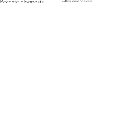
Alles weergeven
Recente blogposts
Opmerkingen