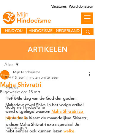
Vacatures
Word donateur
HINDYOU
HINDOEÏSME
NEDERLAND
ARTIKELEN
Post
Alles
Mijn Hindoeïsme
Alles
13 feb
4 minuten om te lezen
Maha Shivratri
Nieuws
Bijgewerkt op:
15 mrt
HindYou
Het is de dag van de God der goden, 
Mahadeva ofwel Shiva. In het vorige artikel 
Moderne Hindoeïsme
werd uitgelegd waarom 
Maha Shivratri zo 
Fundamenten
bijzonder is
. Naast de maandelijkse Shivratri, 
is deze Maha Shivratri extra speciaal. Je 
Feestdagen
hebt eerder ook kunnen lezen 
welke 