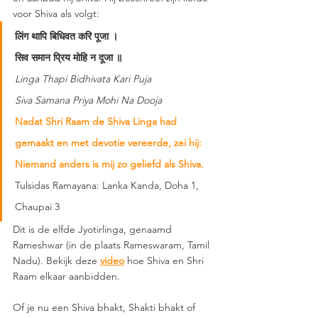
voor Shiva als volgt: 
लिंग थापि बिधिवत करि पूजा । 
सिव समान प्रिय मोहि न दूजा ॥
Linga Thapi Bidhivata Kari Puja 
Siva Samana Priya Mohi Na Dooja
Nadat Shri Raam de Shiva Linga had 
gemaakt en met devotie vereerde, zei hij: 
Niemand anders is mij zo geliefd als Shiva.
Tulsidas Ramayana: Lanka Kanda, Doha 1, 
Chaupai 3 
Dit is de elfde Jyotirlinga, genaamd 
Rameshwar (in de plaats Rameswaram, Tamil 
Nadu). Bekijk deze 
video
hoe Shiva en Shri 
Raam elkaar aanbidden. 
Of je nu een Shiva bhakt, Shakti bhakt of 