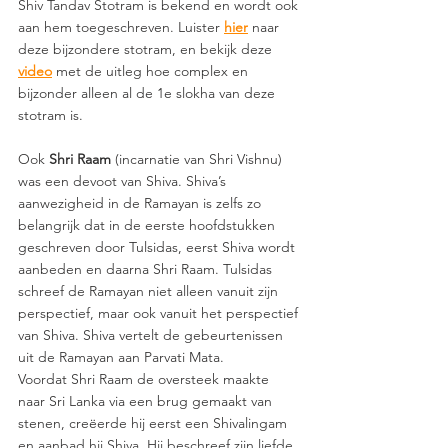
Shiv Tandav Stotram is bekend en wordt ook 
aan hem toegeschreven. Luister 
hier
naar 
deze bijzondere stotram, en bekijk deze 
video
met de uitleg hoe complex en 
bijzonder alleen al de 1e slokha van deze 
stotram is.
Ook 
Shri Raam
 (incarnatie van Shri Vishnu) 
was een devoot van Shiva. Shiva’s 
aanwezigheid in de Ramayan is zelfs zo 
belangrijk dat in de eerste hoofdstukken 
geschreven door Tulsidas, eerst Shiva wordt 
aanbeden en daarna Shri Raam. Tulsidas 
schreef de Ramayan niet alleen vanuit zijn 
perspectief, maar ook vanuit het perspectief 
van Shiva. Shiva vertelt de gebeurtenissen 
uit de Ramayan aan Parvati Mata.  
Voordat Shri Raam de oversteek maakte 
naar Sri Lanka via een brug gemaakt van 
stenen, creëerde hij eerst een Shivalingam 
en aanbad hij Shiva. Hij beschreef zijn liefde 