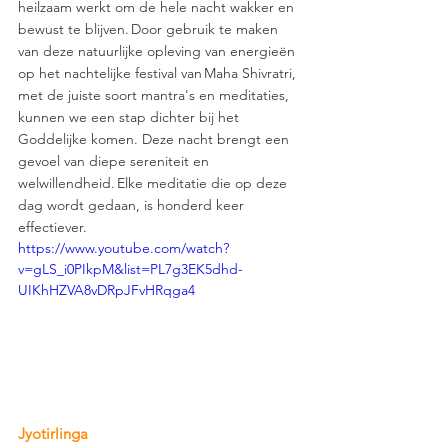
heilzaam werkt om de hele nacht wakker en 
bewust te blijven. Door gebruik te maken 
van deze natuurlijke opleving van energieën 
op het nachtelijke festival van Maha Shivratri, 
met de juiste soort mantra's en meditaties, 
kunnen we een stap dichter bij het 
Goddelijke komen. Deze nacht brengt een 
gevoel van diepe sereniteit en 
welwillendheid. Elke meditatie die op deze 
dag wordt gedaan, is honderd keer 
effectiever. 
https://www.youtube.com/watch?
v=gLS_i0PIkpM&list=PL7g3EK5dhd-
UIKhHZVA8vDRpJFvHRqga4
Jyotirlinga