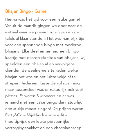
Bhajan Bingo - Game
Hierna was het tijd voor een leuke game! 
Vanuit de mandir gingen we door naar de 
eetzaal waar we prasad ontvingen en de 
tafels al klaar stonden. Het was namelijk tijd 
voor een spannende bingo met moderne 
bhajans! Elke deelnemer had een bingo 
kaartje met daarop de titels van bhajans, wij 
speelden een bhajan af en vervolgens 
dienden de deelnemers te raden welke 
bhajan het was en het juiste vakje af te 
strepen. Iedereen luisterde vol spanning 
maar tussendoor was er natuurlijk ook veel 
plezier. Er waren 3 winnaars en er was 
iemand met een valse bingo die natuurlijk 
een stukje moest zingen! De prijzen waren 
Party&Co – MijnHindoeisme editie 
(hoofdprijs), een leuke persoonlijke 
verzorgingspakket en een chocoladereep. 