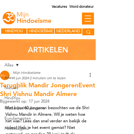
Vacatures
Word donateur
HINDYOU
HINDOEÏSME
NEDERLAND
ARTIKELEN
Post
Alles
Mijn Hindoeïsme
Alles
9 jun 2024
2 minuten om te lezen
Terugblik Mandir JongerenEvent
Nieuws
Shri Vishnu Mandir Almere
HindYou
Bijgewerkt op:
17 jun 2024
Met bijna 60 jongeren bezochten we de Shri 
Moderne Hindoeïsme
Vishnu Mandir in Almere. Wil je weten hoe 
Fundamenten
het was? Lees dan snel verder en bekijk de 
video! Heb je het event gemist? Niet 
Feestdagen