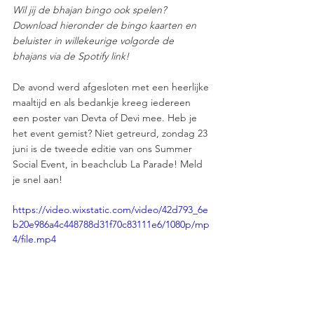
Wil jij de bhajan bingo ook spelen? 
Download hieronder de bingo kaarten en 
beluister in willekeurige volgorde de 
bhajans via de Spotify link!
De avond werd afgesloten met een heerlijke 
maaltijd en als bedankje kreeg iedereen 
een poster van Devta of Devi mee. Heb je 
het event gemist? Niet getreurd, zondag 23 
juni is de tweede editie van ons Summer 
Social Event, in beachclub La Parade! Meld 
je snel aan!
https://video.wixstatic.com/video/42d793_6e
b20e986a4c448788d31f70c83111e6/1080p/mp
4/file.mp4