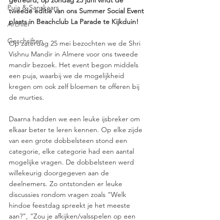
getreurd, op zondag 23 juni vindt de 
Puja & Sanskaars
tweede editie van ons Summer Social Event 
plaats in Beachclub La Parade te Kijkduin!
Archief
Geschriften
Op zaterdag 25 mei bezochten we de Shri 
Vishnu Mandir in Almere voor ons tweede 
mandir bezoek. Het event begon middels 
een puja, waarbij we de mogelijkheid 
kregen om ook zelf bloemen te offeren bij 
de murties.
Daarna hadden we een leuke ijsbreker om 
elkaar beter te leren kennen. Op elke zijde 
van een grote dobbelsteen stond een 
categorie, elke categorie had een aantal 
mogelijke vragen. De dobbelsteen werd 
willekeurig doorgegeven aan de 
deelnemers. Zo ontstonden er leuke 
discussies rondom vragen zoals “Welk 
hindoe feestdag spreekt je het meeste 
aan?”, “Zou je afkijken/valsspelen op een 