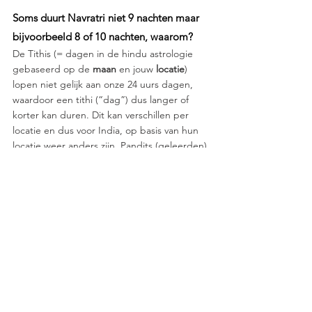
Soms duurt Navratri niet 9 nachten maar 
bijvoorbeeld 8 of 10 nachten, waarom?
De Tithis (= dagen in de hindu astrologie 
gebaseerd op de 
maan
 en jouw 
locatie
) 
lopen niet gelijk aan onze 24 uurs dagen, 
waardoor een tithi (“dag”) dus langer of 
korter kan duren. Dit kan verschillen per 
locatie en dus voor India, op basis van hun 
locatie weer anders zijn. Pandits (geleerden) 
maken complexe berekeningen hiervoor. 
Wij volgen de website 
drikpanchang.com
. 
Zij worden wereldwijd als een betrouwbare 
organisatie gezien die voor elke locatie ter 
wereld de juiste data en tijd berekenen. 
Jai Durga Mata!
Links, video’s en meer 
Durga Mantra’s 