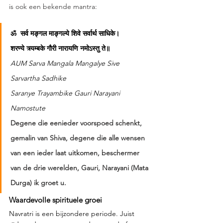
is ook een bekende mantra: 
ॐ  सर्व मङ्गल माङ्गल्ये शिवे सर्वार्थ साधिके। 
शरण्ये त्र्यम्बके गौरी नारायणि नमोऽस्तु ते॥
AUM Sarva Mangala Mangalye Sive 
Sarvartha Sadhike
Saranye Trayambike Gauri Narayani 
Namostute
Degene die eenieder voorspoed schenkt, 
gemalin van Shiva, degene die alle wensen 
van een ieder laat uitkomen, beschermer 
van de drie werelden, Gauri, Narayani (Mata 
Durga) ik groet u.
Waardevolle spirituele groei
Navratri is een bijzondere periode. Juist 