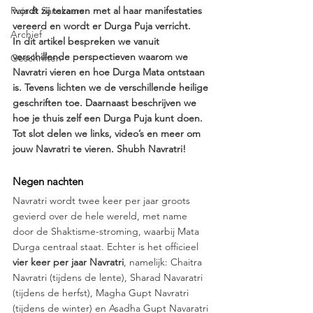
Puja & Sanskaars
wordt zij tezamen met al haar manifestaties 
vereerd en wordt er Durga Puja verricht.  
Archief
In dit artikel bespreken we vanuit 
verschillende perspectieven waarom we 
Geschriften
Navratri vieren en hoe Durga Mata ontstaan 
is. Tevens lichten we de verschillende heilige 
geschriften toe. Daarnaast beschrijven we 
hoe je thuis zelf een Durga Puja kunt doen. 
Tot slot delen we links, video’s en meer om 
jouw Navratri te vieren. Shubh Navratri! 
Negen nachten
Navratri wordt twee keer per jaar groots 
gevierd over de hele wereld, met name 
door de Shaktisme-stroming, waarbij Mata 
Durga centraal staat. Echter is het officieel 
vier keer per jaar Navratri
, namelijk: Chaitra 
Navratri (tijdens de lente), Sharad Navaratri 
(tijdens de herfst), Magha Gupt Navratri 
(tijdens de winter) en Asadha Gupt Navaratri 