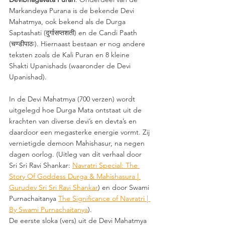
Markandeya Purana is de bekende Devi 
Mahatmya, ook bekend als de Durga 
Saptashati (दुर्गासप्तशती) en de Candi Paath 
(चण्डीपाठः). Hiernaast bestaan er nog andere 
teksten zoals de Kali Puran en 8 kleine 
Shakti Upanishads (waaronder de Devi 
Upanishad). 
In de Devi Mahatmya (700 verzen) wordt 
uitgelegd hoe Durga Mata ontstaat uit de 
krachten van diverse devi’s en devta’s en 
daardoor een megasterke energie vormt. Zij 
vernietigde demoon Mahishasur, na negen 
dagen oorlog. (Uitleg van dit verhaal door 
Sri Sri Ravi Shankar: 
Navratri Special: The 
Story Of Goddess Durga & Mahishasura | 
Gurudev Sri Sri Ravi Shankar
) en door Swami 
Purnachaitanya 
The Significance of Navratri | 
By Swami Purnachaitanya
). 
De eerste sloka (vers) uit de Devi Mahatmya 