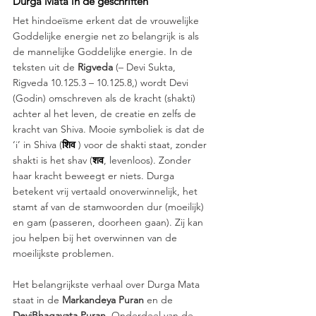
Durga Mata in de geschriften 
Het hindoeïsme erkent dat de vrouwelijke 
Goddelijke energie net zo belangrijk is als 
de mannelijke Goddelijke energie. In de 
teksten uit de 
Rigveda 
(– Devi Sukta, 
Rigveda 10.125.3 – 10.125.8,) wordt Devi 
(Godin) omschreven als de kracht (shakti) 
achter al het leven, de creatie en zelfs de 
kracht van Shiva. Mooie symboliek is dat de 
‘i’ in Shiva (
शिव
 ) voor de shakti staat, zonder 
shakti is het shav (
शव
, levenloos). Zonder 
haar kracht beweegt er niets. Durga 
betekent vrij vertaald onoverwinnelijk, het 
stamt af van de stamwoorden dur (moeilijk) 
en gam (passeren, doorheen gaan). Zij kan 
jou helpen bij het overwinnen van de 
moeilijkste problemen. 
Het belangrijkste verhaal over Durga Mata 
staat in de 
Markandeya Puran
 en de 
DeviBhagavata Puran
. Onderdeel van de 