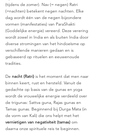
(tijdens de zomer). Nav (= negen) Ratri 
(=nachten) betekent negen nachten. Elke 
dag wordt één van de negen bijzondere 
vormen (manifestaties) van ParaShakti 
(Goddelijke energie) vereerd. Deze verering 
wordt zowel in India en als buiten India door 
diverse stromingen van het hindoeïsme op 
verschillende manieren gedaan en is 
gebaseerd op rituelen en eeuwenoude 
tradities.  
De
 nacht (Ratri) 
is het moment dat men naar 
binnen keert, rust en hersteld. Vanuit de 
gedachte op basis van de gunas en yoga 
wordt de vrouwelijke energie verdeeld over 
de trigunas: Sattva guna, Rajas gunas en 
Tamas gunas. Beginnend bij Durga Mata (in 
de vorm van Kali) die ons helpt met het 
vernietigen van negativiteit (tamas)
 om 
daarna onze spirituele reis te beginnen. 