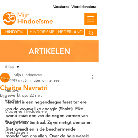
Vacatures
Word donateur
HINDYOU
HINDOEÏSME
NEDERLAND
ARTIKELEN
Post
Alles
Mijn Hindoeïsme
Alles
19 mrt
5 minuten om te lezen
Chaitra Navratri
Nieuws
Bijgewerkt op:
22 mrt
HindYou
Navratri is een negendaagse feest ter ere 
van de vrouwelijke energie (Shakti). Elke 
Moderne Hindoeïsme
avond staat een van de negen vormen van 
Fundamenten
Durga Mata centraal. Zij vernietigt demonen 
(het kwaad) en is de beschermende 
Feestdagen
moeder van ons allen. Over de hele wereld 