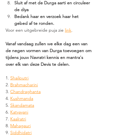
Sluit af met de Durga aarti en circuleer 
de diya 
Bedank haar en verzoek haar het 
gebed af te ronden. 
Voor een uitgebreide puja zie 
link
.
Vanaf vandaag zullen we elke dag een van 
de negen vormen van Durga toevoegen om 
tijdens jouw Navratri kennis en mantra's 
over elk van deze Devis te delen.
1. 
Shailputri
2. 
Brahmacharini
3. 
Chandraghanta
4. 
Kushmanda
5. 
Skandamata
6. 
Katyayani
7. 
Kaalratri
8. 
Mahagauri
9. 
Siddhidatri