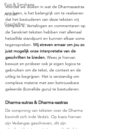
Puja & Sanskaars
Voordat we duiken in wat de Dharmasastras 
ons leren, is het belangrijk om te realiseren 
Archief
dat het bestuderen van deze teksten vrij 
Geschriften
complex is. Vertalingen en commentaren op 
de Sanskriet teksten hebben niet allemaal 
hetzelfde standpunt en kunnen elkaar soms 
tegenspreken. 
Wij streven ernaar om jou zo 
juist mogelijk onze interpretatie van de 
geschriften te bieden. 
Wees je hiervan 
bewust en probeer ook je eigen logica te 
gebruiken om de tekst, de context en de 
uitleg te begrijpen. Het is verstandig om 
complexe materie met een betrouwbare 
geleerde (bonafide 
guru) te bestuderen.
Dharma-sutras & Dharma-sastras
De oorsprong van teksten over de Dharma 
bevindt zich inde Veda’s. Op basis hiervan 
zijn Vedangas geschreven, dit zijn 