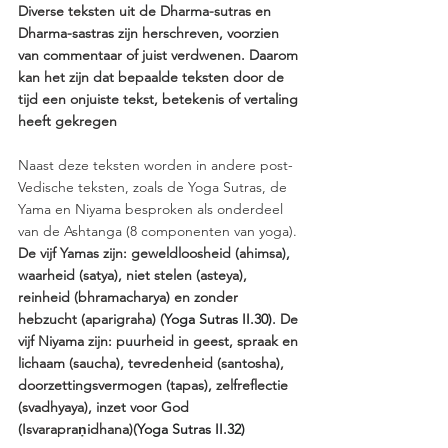
Diverse teksten uit de Dharma-sutras en 
Dharma-sastras zijn herschreven, voorzien 
van commentaar of juist verdwenen. Daarom 
kan het zijn dat bepaalde teksten door de 
tijd een onjuiste tekst, betekenis of vertaling 
heeft gekregen 
Naast deze teksten worden in andere post-
Vedische teksten, zoals de Yoga Sutras, de 
Yama en Niyama besproken als onderdeel 
van de Ashtanga (8 componenten van yoga).
De vijf Yamas zijn: geweldloosheid (ahimsa), 
waarheid (satya), niet stelen (asteya), 
reinheid (bhramacharya) en zonder 
hebzucht (aparigraha) (
Yoga Sutras II.30)
. De 
vijf Niyama zijn: puurheid in geest, spraak en 
lichaam (saucha), tevredenheid (santosha), 
doorzettingsvermogen (tapas), zelfreflectie 
(svadhyaya), inzet voor God 
(Isvarapraṇidhana)(
Yoga Sutras II.32)