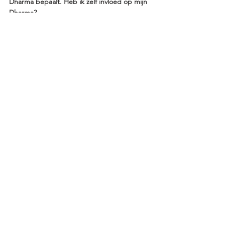
Dharma bepaalt. Heb ik zelf invloed op mijn 
Dharma?
Fundamenten
Alles weergeven
Recente blogposts