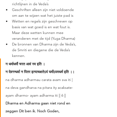
richtlijnen in de Veda’s 
Geschriften alleen zijn niet voldoende 
om aan te wijzen wat het juiste pad is 
Wetten en regels zijn geschreven op 
basis van wat goed is en wat fout is. 
Maar deze wetten kunnen mee 
veranderen met de tijd (Yuga Dharma) 
De bronnen van Dharma zijn de Veda’s, 
de Smriti en diegene die de Veda’s 
kennen. 
न
धर्माधर्मौ चरत आवं स्व इति ।
न
देवगन्धर्वा
न
पितर इत्याचक्षतेऽयं घर्मोऽयमधर्म इति ।।
na dharma adharmau carata avam sva iti |  
na deva gandharva na pitara ity acaksate- 
ayam dharmo- ayam adharma iti || 6 || 
Dharma en Adharma gaan niet rond en 
zeggen Dit ben ik. Noch Goden, 