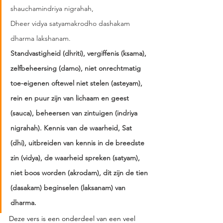
shauchamindriya nigrahah,
Dheer vidya satyamakrodho dashakam 
dharma lakshanam.
Standvastigheid (dhriti), vergiffenis (ksama), 
zelfbeheersing (damo), niet onrechtmatig 
toe-eigenen oftewel niet stelen (asteyam), 
rein en puur zijn van lichaam en geest 
(sauca), beheersen van zintuigen (indriya 
nigrahah). Kennis van de waarheid, Sat 
(dhi), uitbreiden van kennis in de breedste 
zin (vidya), de waarheid spreken (satyam), 
niet boos worden (akrodam), dit zijn de tien 
(dasakam) beginselen (laksanam) van 
dharma.
Deze vers is een onderdeel van een veel 