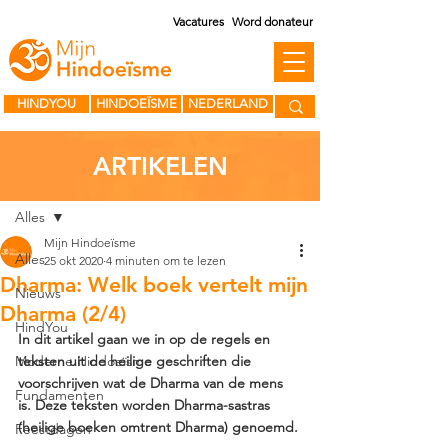
Vacatures
Word donateur
HINDYOU
HINDOEÏSME
NEDERLAND
ARTIKELEN
Post
Alles
Mijn Hindoeïsme
Alles
25 okt 2020
4 minuten om te lezen
Dharma: Welk boek vertelt mijn
Nieuws
Dharma (2/4)
HindYou
In dit artikel gaan we in op de regels en 
Moderne Hindoeïsme
teksten uit de heilige geschriften die 
voorschrijven wat de Dharma van de mens 
Fundamenten
is. Deze teksten worden Dharma-sastras 
(heilige boeken omtrent Dharma) genoemd. 
Feestdagen