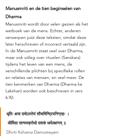
Manusmriti en de tien beginselen van 
Dharma
Manusmriti wordt door velen gezien als het 
wetboek van de mens. Echter, anderen 
verwerpen juist deze teksten, omdat deze 
later herschreven of incorrect vertaald zijn. 
In de Manusmriti staat veel over Dharma, 
maar ook uitleg over rituelen (Sanskars) 
tijdens het leven van een mens, de 
verschillende plichten bij specifieke rollen 
en relaties van mensen, en veel meer. De 
tien kenmerken van Dharma (Dharma ke 
Lakshan) worden ook beschreven in vers 
6.92:
धृतिः क्षमा दमोऽस्तेयं शौचमिन्द्रियनिग्रहः ।
 धीर्विद्या सत्यमक्रोधो दशकं धर्मलक्षणम् ॥ 
Dhriti Kshama Damosteyam 